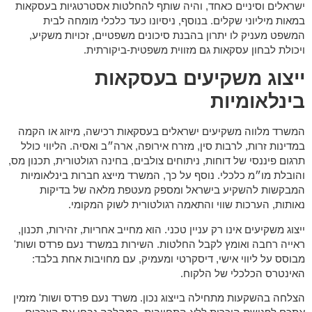
ישראלים וסיניים כאחד, והיה שותף להחלטות אסטרטגיות בעסקאות
במאות מיליוני שקלים. בנוסף, ניסיונו כעד כלכלי מומחה לבית
המשפט מעניק לו יתרון בהבנת סיכונים משפטיים, זכויות משקיע,
ויכולת לבחון עסקאות גם מזווית משפטית-ביקורתית.
ייצוג משקיעים בעסקאות
בינלאומיות
המשרד מלווה משקיעים ישראלים בעסקאות רכישה, מיזוג או הקמה
במדינות זרות, לרבות סין, מזרח אירופה, ארה״ב ואסיה. הליווי כולל
תרגום פיננסי של דוחות, ניתוחים צולבים, בחינה רגולטורית, תכנון מס,
והובלת מו״מ כלכלי. נוסף על כך, המשרד מייצג חברות בינלאומיות
המבקשות להשקיע בישראל ומספק מעטפת מלאה של בדיקות
נאותות, הערכות שווי והתאמה רגולטורית לשוק המקומי.
ייצוג משקיעים אינו רק עניין טכני. הוא מחייב אחריות, זהירות, תכנון,
ראייה רחבה ואומץ לקבל החלטות. השירות במשרד נעם פרדס ושות'
מבוסס על ליווי אישי, דיסקרטי ומעמיק, עם מחויבות אחת בלבד:
האינטרס הכלכלי של הלקוח.
הצלחה בהשקעות מתחילה בייצוג נכון. משרד נעם פרדס ושות' מזמין