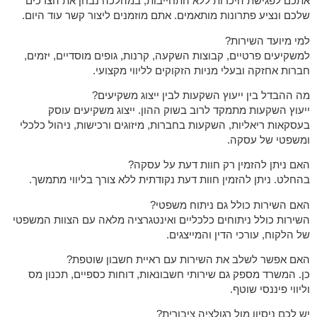
אתכם לפגישת היכרות ללא התחייבות, במהלכה נבחן את הצרכים
שלכם ונציע פתרונות מותאמים. אתם מוזמנים ליצור קשר עוד היום.
למי מיועד השירות?
למשקיעים פרטיים, קבוצות השקעה, קרנות, גופים מוסדיים, יזמים,
חברות אחזקה ובעלי מניות הזקוקים לליווי מקצועי.
מה ההבדל בין ייעוץ השקעות לבין ייצוג משקיעים?
ייעוץ השקעות מתמקד לרוב בשוק ההון. ייצוג משקיעים עוסק
בעסקאות ריאליות, השקעות בחברות, מיזוגים ורכישות, ניהול כלכלי
ומשפטי של עסקה.
האם ניתן להזמין רק חוות דעת על עסקה?
בהחלט. ניתן להזמין חוות דעת נקודתית ללא צורך בליווי מתמשך.
האם השירות כולל גם ניתוח משפטי?
השירות כולל ניתוחים כלכליים ואינטגרציה מלאה עם הצוות המשפטי
של הלקוח, עורכי הדין והמייצגים.
האם אפשר לשלב את השירות עם ראיית חשבון שוטפת?
כן. המשרד מספק גם שירותי חשבונאות, דוחות כספיים, תכנון מס
וליווי פיננסי שוטף.
יש לכם ניסיון מול רגולציה ציבורית?