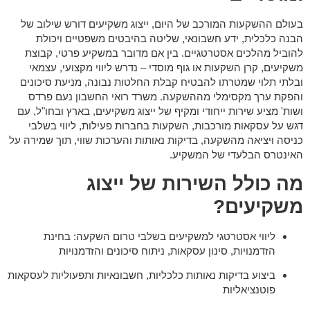
בעולם ההשקעות המורכב של היום, ייצוג משקיעים דורש שילוב של
הבנה כלכלית, ידע חשבונאי, שליטה בהיבטים משפטיים ויכולת
להוביל מהלכים אסטרטגיים. בין אם מדובר במשקיע פרטי, קבוצת
משקיעים, קרן השקעות או גוף מוסדי – נדרש ליווי מקצועי, עצמאי
ובלתי תלוי שמטרתו להבטיח קבלת החלטות נבונה, מניעת סיכונים
והפקת ערך מקסימלי מההשקעה. משרד רואי החשבון נעם פרדס
ושות' מציע שירות ייחודי ומקיף של ייצוג משקיעים, בארץ ובחו"ל, עם
דגש על עסקאות מורכבות, השקעות בחברות פעילות, ליווי בשלבי
כניסה ויציאה מהשקעה, בדיקות נאותות והערכות שווי, תוך שמירה על
האינטרס הבלעדי של המשקיע.
מה כולל השירות של ייצוג
משקיעים?
ליווי אסטרטגי למשקיעים בשלבי טרום השקעה: בחינת
הזדמנויות, סינון עסקאות, ניתוח סיכונים והזדמנויות
ביצוע בדיקות נאותות כלכליות, חשבונאיות ותפעוליות לעסקאות
פוטנציאליות