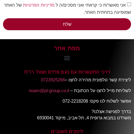
אני מאשר/ת כי קראתי ואני מסכים/ה ל
מדיניות הפרטיות
של האתר
שמופיעה בתחתית האתר.
שלח
מפת אתר
דרכי התקשרות עם נעם פרדס ושות' רו"ח
ליצירת קשר טלפונית מהירה לחצו –
0723925266
לשליחת מייל לחצו על הכתובת –
noam@pl-group.co.il
אפשר לשלוח לנו פקס: 072-2218208
בדרך לפגישה אצלנו?
משרדנו במבוא גרופית 4, תל-אביב, מיקוד 6930041
לינקים חשובים