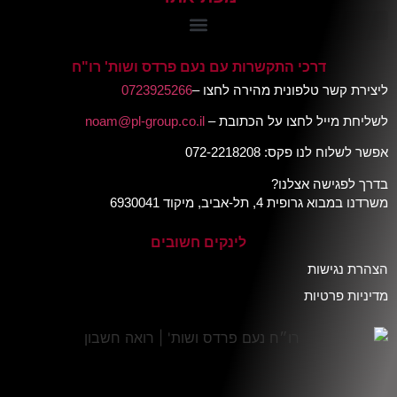
דרכי התקשרות עם נעם פרדס ושות' רו"ח
ליצירת קשר טלפונית מהירה לחצו –
0723925266
לשליחת מייל לחצו על הכתובת –
noam@pl-group.co.il
אפשר לשלוח לנו פקס: 072-2218208
בדרך לפגישה אצלנו?
משרדנו במבוא גרופית 4, תל-אביב, מיקוד 6930041
לינקים חשובים
הצהרת נגישות
מדיניות פרטיות