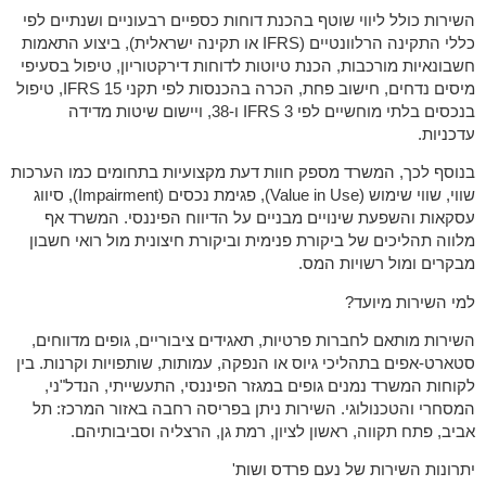
השירות כולל ליווי שוטף בהכנת דוחות כספיים רבעוניים ושנתיים לפי
כללי התקינה הרלוונטיים (IFRS או תקינה ישראלית), ביצוע התאמות
חשבונאיות מורכבות, הכנת טיוטות לדוחות דירקטוריון, טיפול בסעיפי
מיסים נדחים, חישוב פחת, הכרה בהכנסות לפי תקני IFRS 15, טיפול
בנכסים בלתי מוחשיים לפי IFRS 3 ו-38, ויישום שיטות מדידה
עדכניות.
בנוסף לכך, המשרד מספק חוות דעת מקצועיות בתחומים כמו הערכות
שווי, שווי שימוש (Value in Use), פגימת נכסים (Impairment), סיווג
עסקאות והשפעת שינויים מבניים על הדיווח הפיננסי. המשרד אף
מלווה תהליכים של ביקורת פנימית וביקורת חיצונית מול רואי חשבון
מבקרים ומול רשויות המס.
למי השירות מיועד?
השירות מותאם לחברות פרטיות, תאגידים ציבוריים, גופים מדווחים,
סטארט-אפים בתהליכי גיוס או הנפקה, עמותות, שותפויות וקרנות. בין
לקוחות המשרד נמנים גופים במגזר הפיננסי, התעשייתי, הנדל"ני,
המסחרי והטכנולוגי. השירות ניתן בפריסה רחבה באזור המרכז: תל
אביב, פתח תקווה, ראשון לציון, רמת גן, הרצליה וסביבותיהם.
יתרונות השירות של נעם פרדס ושות'