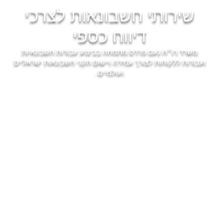
שירותי חשבונאות לצרכי
דיווח כספי
משרד רו״ח נעם פרדס מתמחה בביצוע עבודות חשבונאיות
ועבודות ללקוחות לצורך עמידה ויישום תקני חשבונאות ישראליים
ועולמיים.